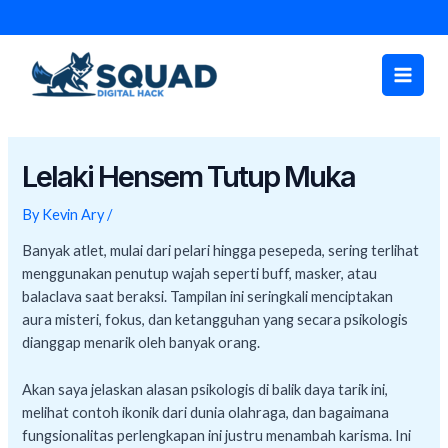
Skip
Post
to
navigation
Main
content
Men
Lelaki Hensem Tutup Muka
By
Kevin Ary
/
Banyak atlet, mulai dari pelari hingga pesepeda, sering terlihat
menggunakan penutup wajah seperti buff, masker, atau
balaclava saat beraksi. Tampilan ini seringkali menciptakan
aura misteri, fokus, dan ketangguhan yang secara psikologis
dianggap menarik oleh banyak orang.
Akan saya jelaskan alasan psikologis di balik daya tarik ini,
melihat contoh ikonik dari dunia olahraga, dan bagaimana
fungsionalitas perlengkapan ini justru menambah karisma. Ini