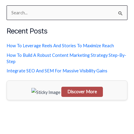
S
e
Recent Posts
a
r
How To Leverage Reels And Stories To Maximize Reach
c
How To Build A Robust Content Marketing Strategy Step-By-
h
Step
f
Integrate SEO And SEM For Massive Visibility Gains
o
r
Discover More
:
Scrol
l
dow
n to